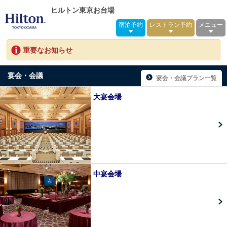
ヒルトン東京お台場
宿泊予約
レストラン予約
メニュー
重要なお知らせ
宴会・会議
宴会・会議プラン一覧
大宴会場
中宴会場