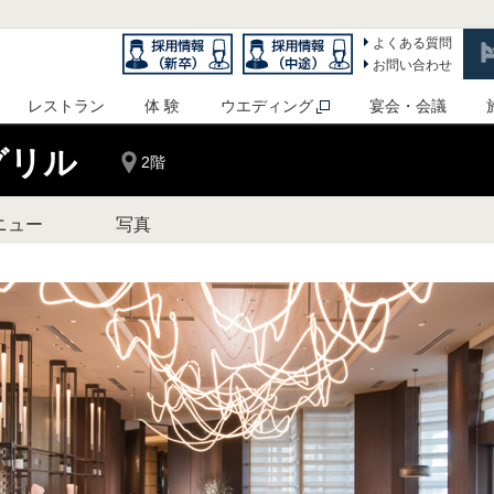
よくある質問
お問い合わせ
レストラン
体 験
ウエディング
宴会・会議
グリル
2階
ニュー
写真