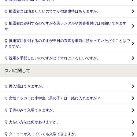
Q
披露宴当日泊まりたいのですが宿泊優待はありますか。
Q
披露宴に参列するのですが衣裳レンタルや美容着付けはお願いできます
か。
Q
披露宴に参列するのですが当日の衣裳を事前に預かっていただくことはで
きますか。
Q
祝電を手配したいのですがどうすればよろしいですか。
スパに関して
Q
再⼊場はできますか。
Q
⼥性ロッカーに⼩学⽣（男の⼦）は⼀緒に⼊れますか？
Q
⼦供のみで⼊場できますか。
Q
⽀払い⽅法は何がありますか。
Q
タトゥーが⼊っていても⼊場できますか。