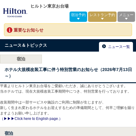
ヒルトン東京お台場
宿泊予約
レストラン予約
メニュー
重要なお知らせ
ニュース＆トピックス
ニュース一覧
宿泊
ホテル大規模改装工事に伴う特別営業のお知らせ（2026年7月13日
～）
平素よりヒルトン東京お台場をご愛顧いただき、誠にありがとうございます。
当ホテルでは、現在大規模改装工事期間中につき、特別営業を行っております。
改装期間中は一部サービスや施設のご利用に制限が生じますが、
新しく生まれ変わるホテルをお迎えするための準備期間として、何卒ご理解を賜り
ますようお願い申し上げます。
（▶▶▶Click here to English page.）
宿泊