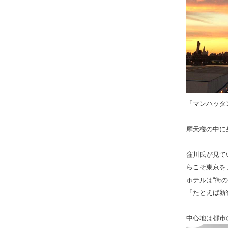
「マンハッタ
摩天楼の中に
窪川氏が見て
らこそ東京を
ホテルは“街
「たとえば新
中心地は都市