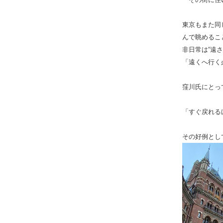
東京もまた同
んで眺めるこ
非日常は“遠さ
「遠くへ行く
窪川氏にとっ
「すぐ戻れる
その好例として