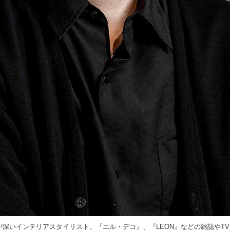
詣が深いインテリアスタイリスト。『エル・デコ』、『LEON』などの雑誌や