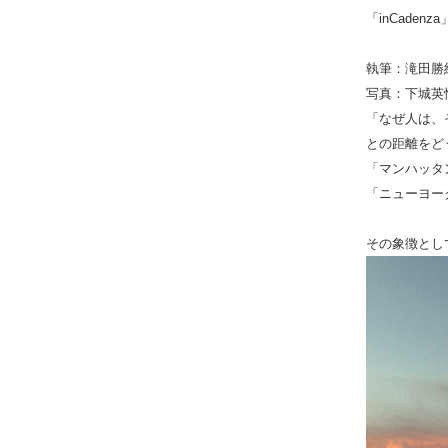
「inCade
執筆：滝田勝
写真：下城英
「なぜ人は、
との距離をど
「マンハッタ
「ニューヨー
その象徴とし