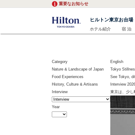
重要なお知らせ
ヒルトン東京お台場
ホテル紹介
宿 泊
Category
English
Nature & Landscape of Japan
Tokyo Stillne
Food Experiences
See Tokyo, dif
History, Culture & Artisans
Interview
2026
Interview
東京は、少し
Year