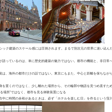
ゴシック建築のスケール感には圧倒されます。まるで別次元の世界に迷い込ん
が語っているのは、単に歴史的建築の魅力ではない。都市の機能と、非日常
覚は、海外の都市だけの話ではない。東京にもまた、中心と距離を保ちなが
身を置くのではなく、少し離れた場所から、その輪郭や物語を見つめ直すた
まる場所”ではなく、都市を見る体験装置になる
在中に時間の余裕があるときは、必ず「ホテルを楽しむ日」を作るという窪川氏