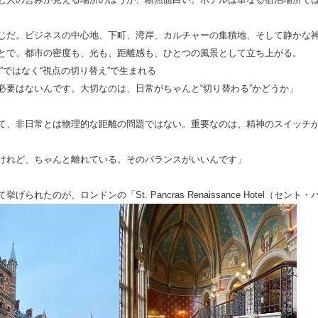
じだ。ビジネスの中心地、下町、湾岸、カルチャーの集積地、そして静かな神
とで、都市の密度も、光も、距離感も、ひとつの風景として立ち上がる。
”ではなく“視点の切り替え”で生まれる
必要はないんです。大切なのは、日常がちゃんと“切り替わる”かどうか」
て、非日常とは物理的な距離の問題ではない。重要なのは、精神のスイッチが
けれど、ちゃんと離れている。そのバランスがいいんです」
挙げられたのが、ロンドンの「St. Pancras Renaissance Hotel