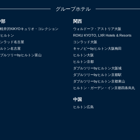
グループホテル
中部
関西
軽井沢KIKYOキュリオ・コレクション
ウォルドーフ・アストリア大阪
yヒルトン
ROKU KYOTO, LXR Hotels & Resorts
ンラッド名古屋
コンラッド大阪
ルトン名古屋
キャノピーbyヒルトン大阪梅田
ブルツリーbyヒルトン富山
ヒルトン大阪
ヒルトン京都
ダブルツリーbyヒルトン大阪城
ダブルツリーbyヒルトン京都駅
ダブルツリーbyヒルトン京都東山
ヒルトン・ガーデン・イン京都四条烏丸
中国
ヒルトン広島