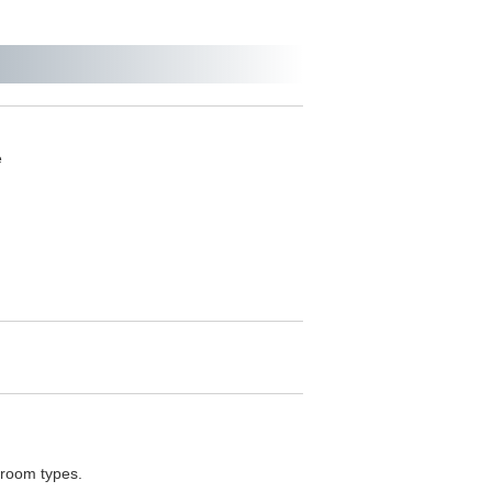
e
 room types.