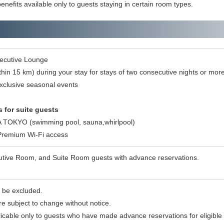
benefits available only to guests staying in certain room types.
xecutive Lounge
thin 15 km) during your stay for stays of two consecutive nights or mor
 exclusive seasonal events
s for suite guests
 TOKYO (swimming pool, sauna,whirlpool)
Premium Wi-Fi access
tive Room, and Suite Room guests with advance reservations.
 be excluded.
re subject to change without notice.
licable only to guests who have made advance reservations for eligible