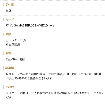
定休日
無休
カード
可（VISA,MASTER,JCB,AMEX,Diners）
席数
カウンター36席
※全席禁煙
個室
1室／6～8名様
駐車場
レストランのみのご利用の場合、ご利用金額が3,000円以上で2時間、10,000
円以上で4時間のご優待がございます。
その他
※メニュー内容は、仕入れ状況により変更の場合がございますので、ご了承く
ださい。