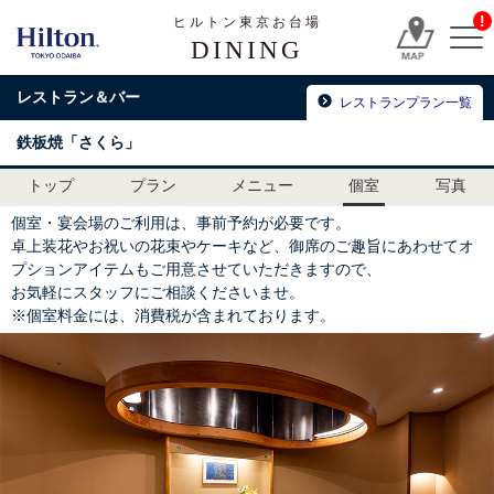
!
ヒルトン東京お台場
DINING
レストラン＆バー
レストランプラン一覧
鉄板焼「さくら」
トップ
プラン
メニュー
個室
写真
個室・宴会場のご利用は、事前予約が必要です。
卓上装花やお祝いの花束やケーキなど、御席のご趣旨にあわせてオ
プションアイテムもご用意させていただきますので、
お気軽にスタッフにご相談くださいませ。
※個室料金には、消費税が含まれております。