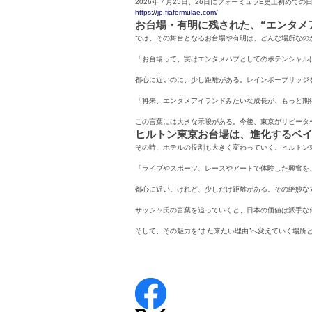
2026年７月25日、26日にフォーミュラE史上初め
https://jp.fiaformulae.com/
お台場・有明に残された、“エンタメ
では、その舞台となるお台場や有明は、どんな場所なの
「お台場って、実はエンタメハブとしてのポテンシャル
都心に近いのに、少し距離がある。レインボーブリッジ
「将来、エンタメアイランドみたいな成長が、もっと期
この言葉には大きな示唆がある。今後、東京がリピータ
ヒルトン東京お台場は、進化するベ
その時、ホテルの役割も大きく変わっていく。ヒルトン
「ライブやスポーツ、レースやアートで体験した興奮を
都心に近い。けれど、少しだけ距離がある。その絶妙な
サッシャ氏の言葉を追っていくと、日本の価値は派手な
そして、その魅力を“また来たい理由”へ変えていく場