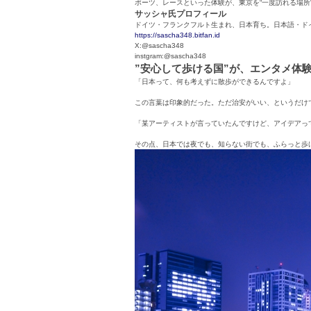
ポーツ、レースといった体験が、東京を“一度訪れる場所
サッシャ氏プロフィール
ドイツ・フランクフルト生まれ、日本育ち。日本語・ドイ
https://sascha348.bitfan.id
X:@sascha348
instgram:@sascha348
”安心して歩ける国”が、エンタメ体
「日本って、何も考えずに散歩ができるんですよ」
この言葉は印象的だった。ただ治安がいい、というだけ
「某アーティストが言っていたんですけど、アイデアっ
その点、日本では夜でも、知らない街でも、ふらっと歩