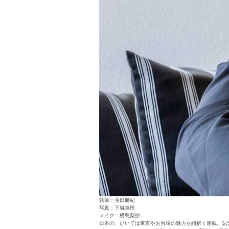
執筆：滝田勝紀
写真：下城英悟
メイク：横島梨紗
日本の、ひいては東京やお台場の魅力を紐解く連載。記