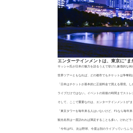
エンターテインメントは、東京に“ま
サッシャ氏が日本の魅力を語るうえで挙げた象徴的な例
世界ツアーともなれば、どの都市でもチケットは争奪戦
「日本はチケットが基本的に正規料金で買える環境。し
ライブだけではない。イベントの前後の時間までストレ
そして、ここで重要なのは、エンターテインメントが“ま
「東京タワーを毎年来る人はいないけど、F1なら毎年来
観光名所は一度訪れれば満足することも多い。けれどラ
「今年はF1、次は野球、今度は別のライブっていうふ