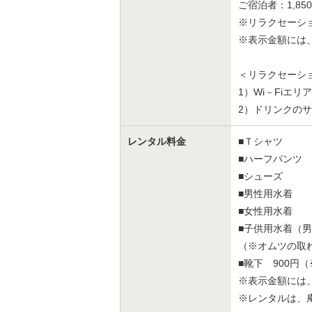
ご宿泊者：1,8
※リラクセーシ
※表示金額には
＜リラクセーシ
1）Wi－Fiエリ
2）ドリンクの
レンタル料金
■Ｔシャツ 5
■ハーフパンツ 
■シューズ 5
■男性用水着 9
■女性用水着 1
■子供用水着（男
（※オムツの取
■靴下 900円
※表示金額には
※レンタルは、庵