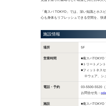
「庵スパ TOKYO」では、深い知識とホ
心も身体もリフレッシュできる空間を、快
施設情報
場所
5F
営業時間
■庵スパTOKY
■トリートメント 
■フィットネスセ
※ウェア、シュー
電話・予約
03-5500-5520
（
お問合せ先：
od
施設
■庵スパTOK