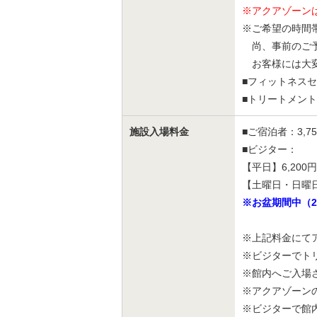
※アクアゾーン
※ご希望の時間
尚、事前のご予
お客様には大変
■フィットネス
■トリートメン
施設入場料金
■ご宿泊者：3,75
■ビジター：
【平日】6,200円
【土曜日・日曜日・
※お盆期間中（2
※上記料金にて
※ビジターでト
※館内へご入場
※アクアゾーン
※ビジターで館