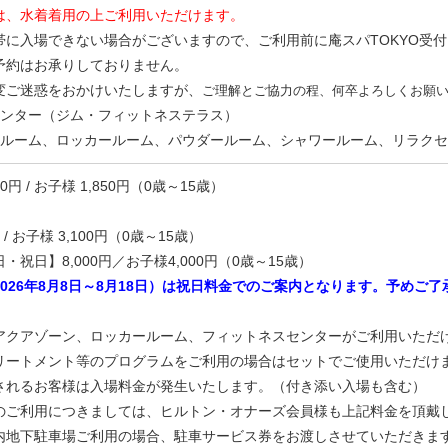
は、水着着用の上ご利用いただけます。
帯に入場できない場合がございますので、ご利用前に庵スパTOKYO受
約はお承りしておりません。
ご迷惑をおかけいたしますが、
ご理解とご協力の程、何卒よろしくお願
センター（ジム・フィットネステラス）
トルーム、ロッカールーム、パウダールーム、シャワールーム、リラク
0円 / お子様 1,850円（0歳～15歳）
 / お子様 3,100円（0歳～15歳）
祝日】8,000円／お子様4,000円（0歳～15歳）
026年8月8日～8月18日）は祝日料金でのご案内となります。予めご
アクアゾーン、ロッカールーム、フィットネスセンターがご利用いただ
リートメント等のプログラムをご利用の場合はセットでご使用いただけ
されるお客様は入場料金が発生いたします。（付き添い入場も含む）
のご利用につきましては、ヒルトン・オナーズ会員様も上記料金を頂戴
内地下駐車場ご利用の場合、駐車サービス券をお渡しさせていただきま