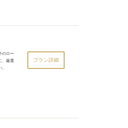
牛のロー
プラン詳細
に、厳選
い。