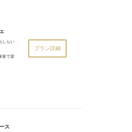
ェ
あしらい
プラン詳細
味覚で楽
ース