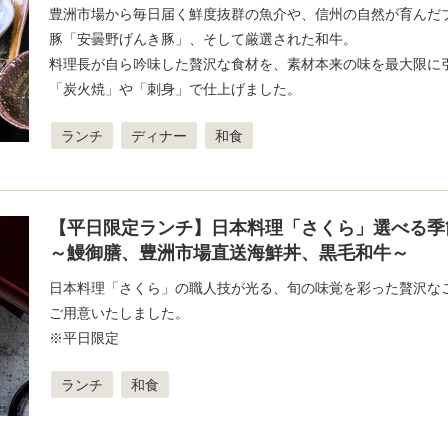
豊洲市場から毎日届く鮮度抜群の魚介や、信州の自然が育んだ
豚「安曇野げんき豚」、そして厳選された和牛。
料理長が自ら吟味した贅沢な食材を、素材本来の味を最大限に
「炭火焼」や「刺身」で仕上げました。
ランチ
ディナー
和食
【平日限定ランチ】日本料理「さくら」選べる季
～鰻御膳、豊洲市場直送海鮮丼、黒毛和牛～
日本料理「さくら」の職人技が光る、旬の味覚を彩った贅沢な
ご用意いたしました。
※平日限定
ランチ
和食