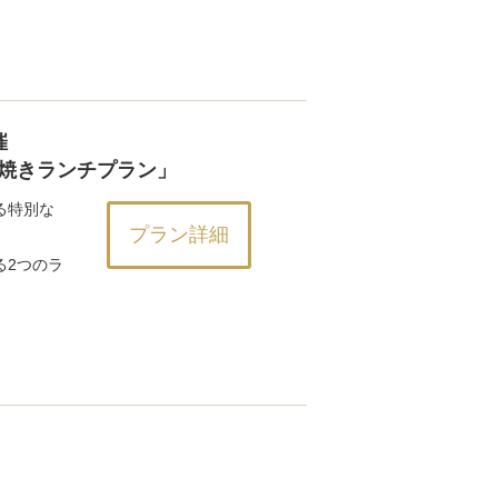
催
焼きランチプラン」
る特別な
プラン詳細
る2つのラ