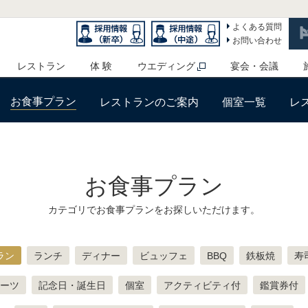
よくある質問
お問い合わせ
レストラン
体 験
ウエディング
宴会・会議
お食事プラン
レストランのご案内
個室一覧
レ
お食事プラン
カテゴリでお食事プランをお探しいただけます。
ラン
ランチ
ディナー
ビュッフェ
BBQ
鉄板焼
寿
ーツ
記念日・誕生日
個室
アクティビティ付
鑑賞券付