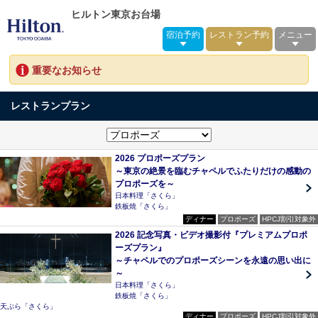
ヒルトン東京お台場
宿泊予約
レストラン予約
メニュー
重要なお知らせ
レストランプラン
2026 プロポーズプラン
～東京の絶景を臨むチャペルでふたりだけの感動の
プロポーズを～
日本料理「さくら」
鉄板焼「さくら」
ディナー
プロポーズ
HPCJ割引対象外
2026 記念写真・ビデオ撮影付『プレミアムプロポ
ーズプラン』
～チャペルでのプロポーズシーンを永遠の思い出に
～
日本料理「さくら」
鉄板焼「さくら」
天ぷら「さくら」
ディナー
プロポーズ
HPCJ割引対象外