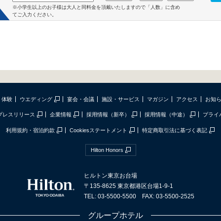
※小学生以上のお子様は大人と同料金を頂戴いたしますので「人数」に含め
てご入力ください。
体験
ウエディング
宴会・会議
施設・サービス
マガジン
アクセス
お知
プレスリリース
企業情報
採用情報（新卒）
採用情報（中途）
プライ
利用規約・宿泊約款
Cookiesステートメント
特定商取引法に基づく表記
Hilton Honors
ヒルトン東京お台場
〒135-8625 東京都港区台場1-9-1
TEL: 03-5500-5500 FAX: 03-5500-2525
グループホテル