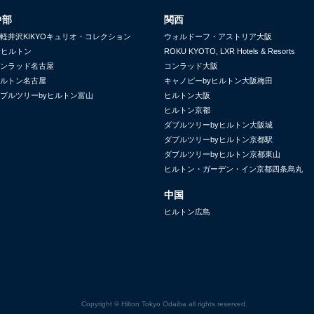
中部
関西
軽井沢KIKYOキュリオ・コレクション
ウォルドーフ・アストリア大阪
yヒルトン
ROKU KYOTO, LXR Hotels & Resorts
ンラッド名古屋
コンラッド大阪
ルトン名古屋
キャノピーbyヒルトン大阪梅田
ブルツリーbyヒルトン富山
ヒルトン大阪
ヒルトン京都
ダブルツリーbyヒルトン大阪城
ダブルツリーbyヒルトン京都駅
ダブルツリーbyヒルトン京都東山
ヒルトン・ガーデン・イン京都四条烏丸
中国
ヒルトン広島
Copyright © Hilton Tokyo Odaiba all rights reserved.