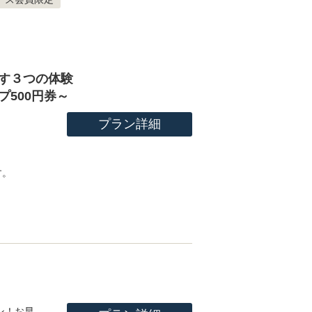
す３つの体験
500円券～
プラン詳細
す。
ン！お早