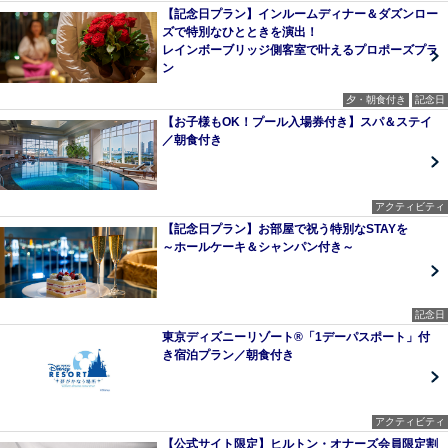
【記念日プラン】インルームディナー＆ダズンロー
ズで特別なひとときを演出！
レインボーブリッジ側客室で叶えるプロポーズプラ
ン
夕・朝食付き
記念日
【お子様もOK！プール入場券付き】スパ＆ステイ
／朝食付き
アクティビティ
【記念日プラン】お部屋で祝う特別なSTAYを
～ホールケーキ＆シャンパン付き～
記念日
東京ディズニーリゾート®「1デーパスポート」付
き宿泊プラン／朝食付き
アクティビティ
【公式サイト限定】ヒルトン・オナーズ会員限定割