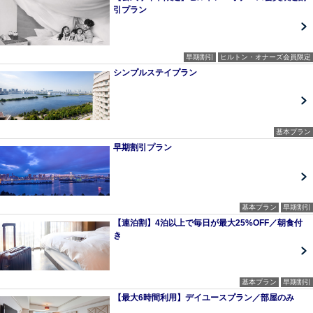
引プラン
早期割引
ヒルトン・オナーズ会員限定
シンプルステイプラン
基本プラン
早期割引プラン
基本プラン
早期割引
【連泊割】4泊以上で毎日が最大25%OFF／朝食付
き
基本プラン
早期割引
【最大6時間利用】デイユースプラン／部屋のみ