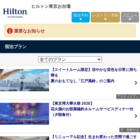
ヒルトン東京お台場
宿泊予約
レストラン予約
メニュー
重要なお知らせ
宿泊プラン
【スイートルーム限定】涼やかな音色を日常に持ち
帰る
夏のおもてなし「江戸風鈴」のご案内
アクティビティ
【東京湾大華火祭 2026】
花火側のお部屋確約＆ルームサービスディナー付
（夕朝食付）
夕・朝食付き
【リニューアル記念】生まれ変わった空間で過ごす