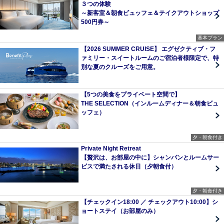
３つの体験
～新客室＆朝食ビュッフェ＆テイクアウトショップ
500円券～
基本プラン
【2026 SUMMER CRUISE】 エグゼクティブ・フ
ァミリー・スイートルームのご宿泊者様限定で、特
別な夏のクルーズをご用意。
【5つの美食をプライベート空間で】
THE SELECTION（インルームディナー＆朝食ビュ
ッフェ）
夕・朝食付き
Private Night Retreat
【贅沢は、お部屋の中に】シャンパンとルームサー
ビスで満たされる休日（夕朝食付）
夕・朝食付き
【チェックイン18:00 ／ チェックアウト10:00】シ
ョートステイ（お部屋のみ）